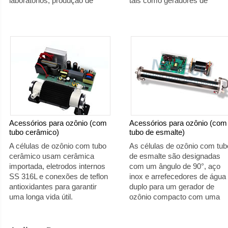
laboratórios, produção de
tais como geradores de
alimentos, aquacultura, hotéis
tanques e tratamento de águ
e escritórios, bem como para
residuais.
esterilizar e purificar a água
potável.
Acessórios para ozônio (com
Acessórios para ozônio (com
tubo cerâmico)
tubo de esmalte)
A células de ozônio com tubo
As células de ozônio com tub
cerâmico usam cerâmica
de esmalte são designadas
importada, eletrodos internos
com um ângulo de 90°, aço
SS 316L e conexões de teflon
inox e arrefecedores de água
antioxidantes para garantir
duplo para um gerador de
uma longa vida útil.
ozônio compacto com uma
saída elevada e estável.