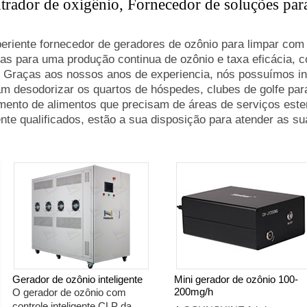
rador de oxigênio, Fornecedor de soluções para
ente fornecedor de geradores de ozônio para limpar com e
as para uma produção continua de ozônio e taxa eficácia, 
e. Graças aos nossos anos de experiencia, nós possuímos i
m desodorizar os quartos de hóspedes, clubes de golfe para
nto de alimentos que precisam de áreas de serviços ester
nte qualificados, estão a sua disposição para atender as 
Gerador de ozônio inteligente
Mini gerador de ozônio 100-
200mg/h
O gerador de ozônio com
controle inteligente CLP da