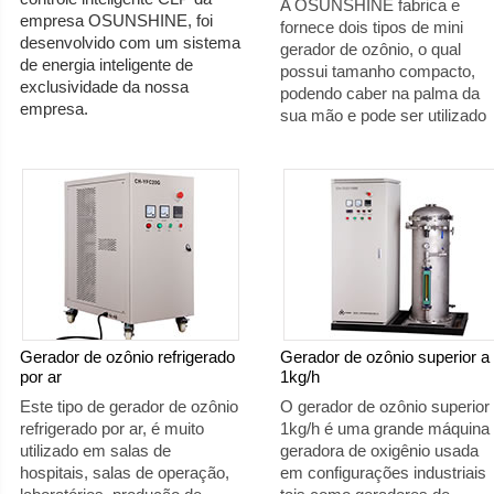
A OSUNSHINE fabrica e
empresa OSUNSHINE, foi
fornece dois tipos de mini
desenvolvido com um sistema
gerador de ozônio, o qual
de energia inteligente de
possui tamanho compacto,
exclusividade da nossa
podendo caber na palma da
empresa.
sua mão e pode ser utilizado
em qualquer ambiente, como
residências, quartos de hotel,
carros, escritórios, etc.
Gerador de ozônio refrigerado
Gerador de ozônio superior a
por ar
1kg/h
Este tipo de gerador de ozônio
O gerador de ozônio superior
refrigerado por ar, é muito
1kg/h é uma grande máquina
utilizado em salas de
geradora de oxigênio usada
hospitais, salas de operação,
em configurações industriais